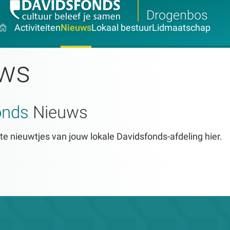
Drogenbos
Activiteiten
Nieuws
Lokaal bestuur
Lidmaatschap
ws
onds
Nieuws
te nieuwtjes van jouw lokale Davidsfonds-afdeling hier.