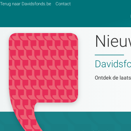
Terug naar Davidsfonds.be
Contact
Nieu
Zoek:
Davidsf
Zoeken
Ontdek de laats