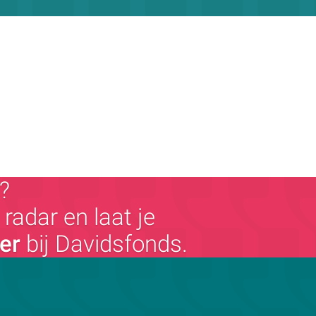
?
radar en laat je
ger
bij Davidsfonds.